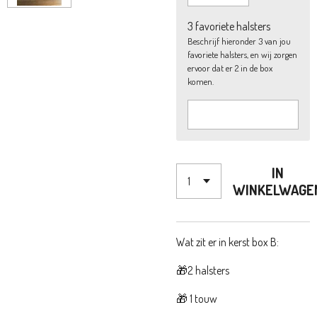
3 favoriete halsters
Beschrijf hieronder 3 van jou
favoriete halsters, en wij zorgen
ervoor dat er 2 in de box
komen.
IN
WINKELWAGE
Wat zit er in kerst box B:
🎁2 halsters
🎁 1 touw