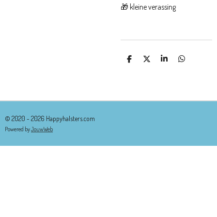
🎁 kleine verassing
D
D
S
D
E
E
H
E
L
E
A
L
E
L
R
E
N
E
N
© 2020 - 2026 Happyhalsters.com
Powered by
JouwWeb