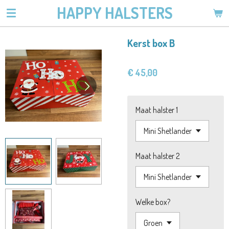
HAPPY HALSTERS
Ga
direct
naar
Kerst box B
de
hoofdinhoud
€ 45,00
Maat halster 1
Maat halster 2
Welke box?