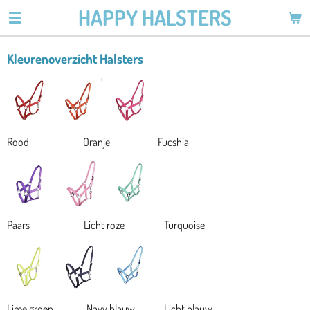
HAPPY HALSTERS
Ga
direct
naar
Kleurenoverzicht Halsters
de
hoofdinhoud
Rood Oranje Fucshia
Paars Licht roze Turquoise
Lime groen Navy blauw Licht blauw