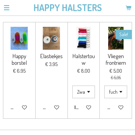
HAPPY HALSTERS
Ga
direct
naar
de
Sale!
hoofdinhoud
Happy
Elastiekjes
Halstertou
Vliegen
borstel
w
frontriem
€ 3,95
€ 6,95
€ 8,00
€ 5,00
€ 5,95
BEKIJK DETAILS
BEKIJK DETAILS
IN WINKELWAGEN
BEKIJK DETA