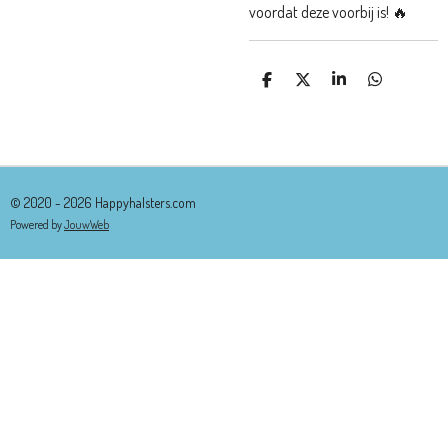
voordat deze voorbij is! 🔥
D
D
S
D
E
E
H
E
L
E
A
L
E
L
R
E
N
E
N
© 2020 - 2026 Happyhalsters.com
Powered by
JouwWeb