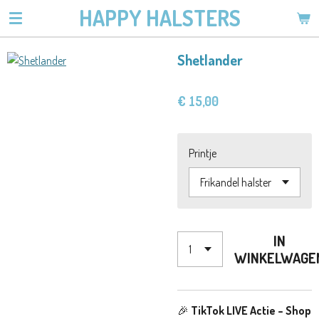
HAPPY HALSTERS
Ga
direct
naar
Shetlander
de
hoofdinhoud
€ 15,00
Printje
IN
WINKELWAGE
🎉
TikTok LIVE Actie – Shop