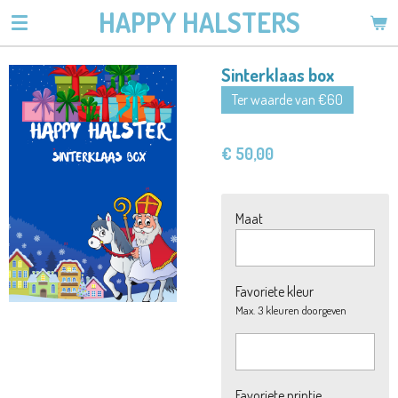
HAPPY HALSTERS
Ga
direct
naar
Sinterklaas box
de
Ter waarde van €60
hoofdinhoud
€ 50,00
Maat
Favoriete kleur
Max. 3 kleuren doorgeven
Favoriete printje