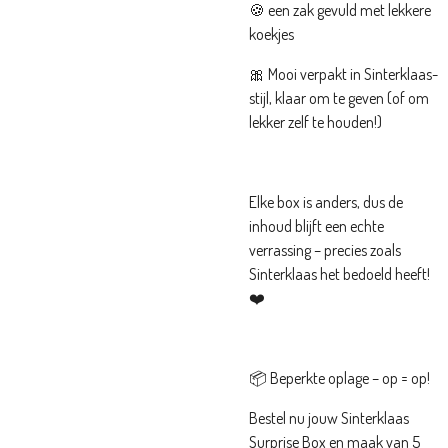
🍪 een zak gevuld met lekkere
koekjes
🎀
Mooi verpakt in Sinterklaas-
stijl, klaar om te geven (of om
lekker zelf te houden!)
Elke box is anders, dus de
inhoud blijft een echte
verrassing – precies zoals
Sinterklaas het bedoeld heeft!
❤️
📦
Beperkte oplage – op = op!
Bestel nu jouw Sinterklaas
Surprise Box en maak van 5