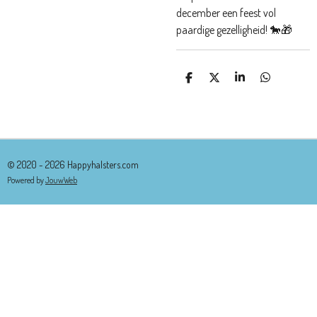
december een feest vol
paardige gezelligheid!
🐎🎁
D
D
S
D
E
E
H
E
L
E
A
L
E
L
R
E
N
E
N
© 2020 - 2026 Happyhalsters.com
Powered by
JouwWeb