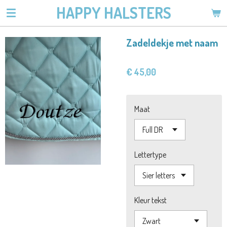
HAPPY HALSTERS
Ga
direct
naar
Zadeldekje met naam
de
hoofdinhoud
€ 45,00
Maat
Lettertype
Kleur tekst