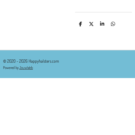
D
D
S
D
E
E
H
E
L
E
A
L
E
L
R
E
N
E
N
© 2020 - 2026 Happyhalsters.com
Powered by
JouwWeb