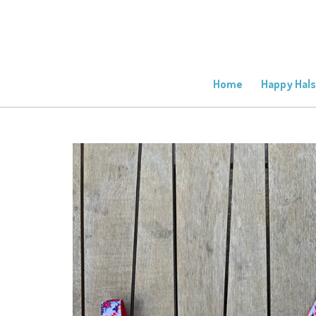
Ga
direct
naar
de
hoofdinhoud
Home
Happy Hals