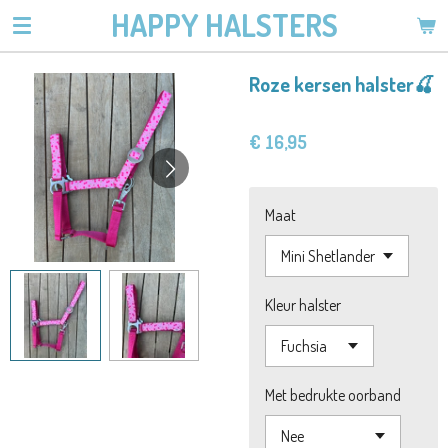
HAPPY HALSTERS
Ga
direct
naar
Roze kersen halster🍒
de
hoofdinhoud
€ 16,95
Maat
Kleur halster
Met bedrukte oorband