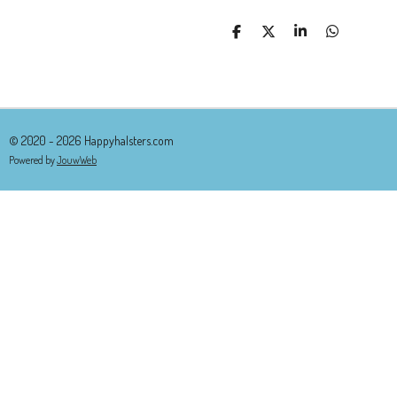
D
D
S
D
E
E
H
E
L
E
A
L
E
L
R
E
N
E
N
© 2020 - 2026 Happyhalsters.com
Powered by
JouwWeb