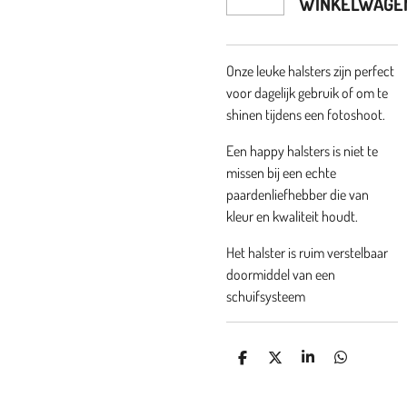
WINKELWAGE
Onze leuke halsters zijn perfect
voor dagelijk gebruik of om te
shinen tijdens een fotoshoot.
Een happy halsters is niet te
missen bij een echte
paardenliefhebber die van
kleur en kwaliteit houdt.
Het halster is ruim verstelbaar
doormiddel van een
schuifsysteem
D
D
S
D
E
E
H
E
L
E
A
L
E
L
R
E