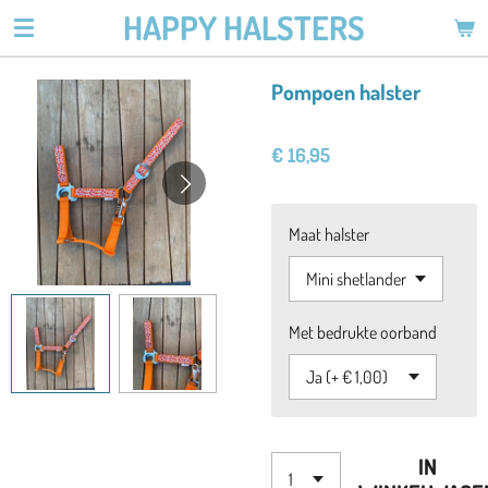
HAPPY HALSTERS
Ga
direct
naar
Pompoen halster
de
hoofdinhoud
€ 16,95
Maat halster
Met bedrukte oorband
IN