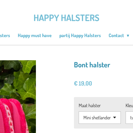
HAPPY HALSTERS
sters
Happy must have
partij Happy Halsters
Contact
Bont halster
€ 19,00
Maat halster
Kleu