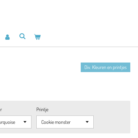
Div. Kleuren en printjes
r
Printje