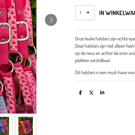
IN WINKELWA
Onze leuke halsters zijn echte ey
Deze halsters zijn niet alleen he
op de neus en achter de oren voo
plekken verstelbaar.
Dit halsters is een must-have voo
D
D
S
E
E
H
L
E
A
E
L
R
N
E