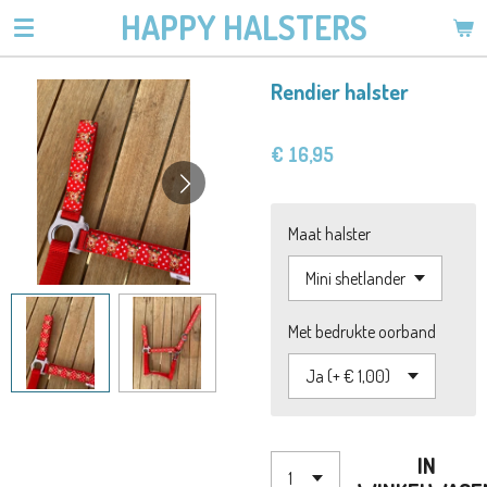
HAPPY HALSTERS
Ga
direct
naar
Rendier halster
de
hoofdinhoud
€ 16,95
Maat halster
Met bedrukte oorband
IN