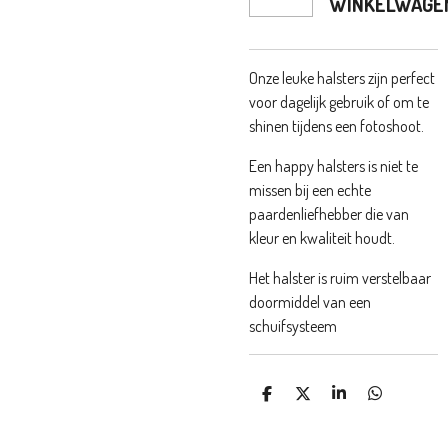
WINKELWAGE
Onze leuke halsters zijn perfect
voor dagelijk gebruik of om te
shinen tijdens een fotoshoot.
Een happy halsters is niet te
missen bij een echte
paardenliefhebber die van
kleur en kwaliteit houdt.
Het halster is ruim verstelbaar
doormiddel van een
schuifsysteem
D
D
S
D
E
E
H
E
L
E
A
L
E
L
R
E